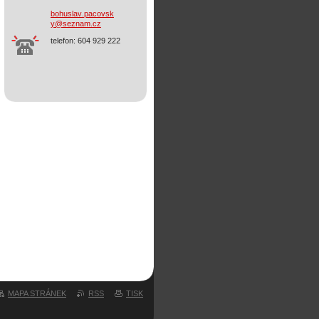
bohuslav
.pacovsk
y@seznam
.cz
telefon: 604 929 222
MAPA STRÁNEK
RSS
TISK