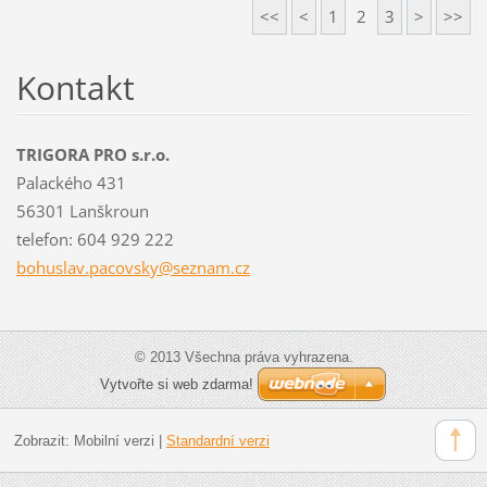
<<
<
1
2
3
>
>>
Kontakt
TRIGORA PRO s.r.o.
Palackého 431
56301 Lanškroun
telefon: 604 929 222
bohuslav
.pacovsk
y@seznam
.cz
© 2013 Všechna práva vyhrazena.
Vytvořte si web zdarma!
Zobrazit:
Mobilní verzi
|
Standardní verzi